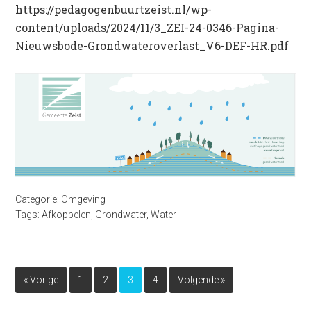
https://pedagogenbuurtzeist.nl/wp-
content/uploads/2024/11/3_ZEI-24-0346-Pagina-
Nieuwsbode-Grondwateroverlast_V6-DEF-HR.pdf
Categorie:
Omgeving
Tags:
Afkoppelen
,
Grondwater
,
Water
« Vorige
1
2
3
4
Volgende »