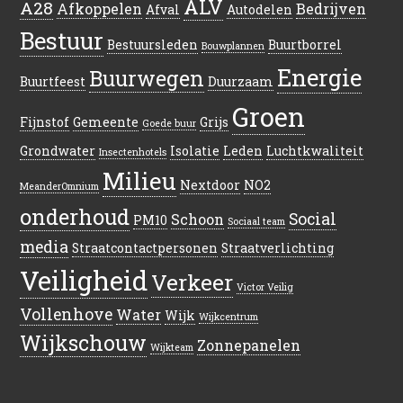
ALV
A28
Afkoppelen
Bedrijven
Afval
Autodelen
Bestuur
Bestuursleden
Buurtborrel
Bouwplannen
Energie
Buurwegen
Buurtfeest
Duurzaam
Groen
Fijnstof
Gemeente
Grijs
Goede buur
Grondwater
Isolatie
Leden
Luchtkwaliteit
Insectenhotels
Milieu
Nextdoor
NO2
MeanderOmnium
onderhoud
Social
Schoon
PM10
Sociaal team
media
Straatcontactpersonen
Straatverlichting
Veiligheid
Verkeer
Victor Veilig
Vollenhove
Water
Wijk
Wijkcentrum
Wijkschouw
Zonnepanelen
Wijkteam