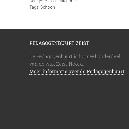
Categorie:
Geen categorie
Tags:
Schoon
PEDAGOGENBUURT ZEIST
De Pedagogenbuurt is formeel onderdeel
van de wijk Zeist-Noord.
Meer informatie over de Pedagogenbuurt