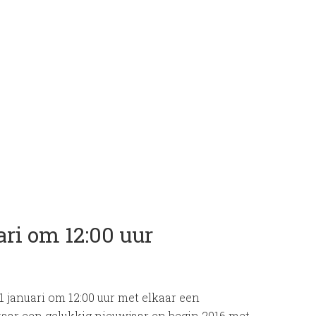
ari om 12:00 uur
 januari om 12:00 uur met elkaar een
aar een gelukkig nieuwjaar en begin 2016 met