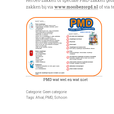
Heroes-zakken of speciale PMD-zakken gebru
zakken bij via
www.mooibezorgd.nl
of via 
PMD wat wel en wat niet
Categorie:
Geen categorie
Tags:
Afval
,
PMD
,
Schoon