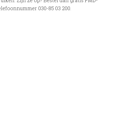
iken. Zijn ze op? Bestel dan gratis PMD-
telefoonnummer 030-85 03 200.