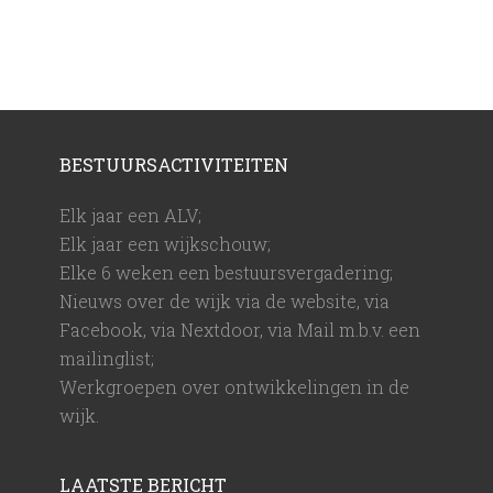
BESTUURSACTIVITEITEN
Elk jaar een ALV;
Elk jaar een wijkschouw;
Elke 6 weken een bestuursvergadering;
Nieuws over de wijk via de website, via
Facebook, via Nextdoor, via Mail m.b.v. een
mailinglist;
Werkgroepen over ontwikkelingen in de
wijk.
LAATSTE BERICHT