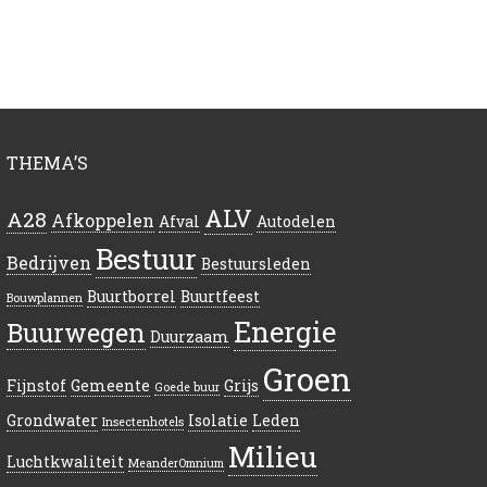
THEMA’S
ALV
A28
Afkoppelen
Afval
Autodelen
Bestuur
Bedrijven
Bestuursleden
Buurtborrel
Buurtfeest
Bouwplannen
Energie
Buurwegen
Duurzaam
Groen
Fijnstof
Gemeente
Grijs
Goede buur
Grondwater
Isolatie
Leden
Insectenhotels
Milieu
Luchtkwaliteit
MeanderOmnium