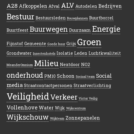
ALV
A28
Afkoppelen
Bedrijven
Afval
Autodelen
Bestuur
Bestuursleden
Buurtborrel
Bouwplannen
Energie
Buurwegen
Buurtfeest
Duurzaam
Groen
Fijnstof
Gemeente
Grijs
Goede buur
Grondwater
Isolatie
Leden
Luchtkwaliteit
Insectenhotels
Milieu
Nextdoor
NO2
MeanderOmnium
onderhoud
Social
Schoon
PM10
Sociaal team
media
Straatcontactpersonen
Straatverlichting
Veiligheid
Verkeer
Victor Veilig
Vollenhove
Water
Wijk
Wijkcentrum
Wijkschouw
Zonnepanelen
Wijkteam