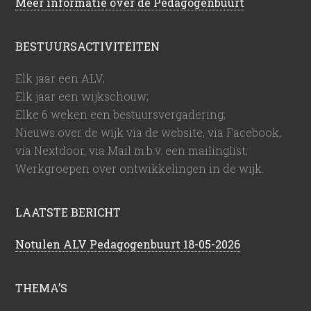
Meer informatie over de Pedagogenbuurt
BESTUURSACTIVITEITEN
Elk jaar een ALV;
Elk jaar een wijkschouw;
Elke 6 weken een bestuursvergadering;
Nieuws over de wijk via de website, via Facebook,
via Nextdoor, via Mail m.b.v. een mailinglist;
Werkgroepen over ontwikkelingen in de wijk.
LAATSTE BERICHT
Notulen ALV Pedagogenbuurt 18-05-2026
THEMA’S