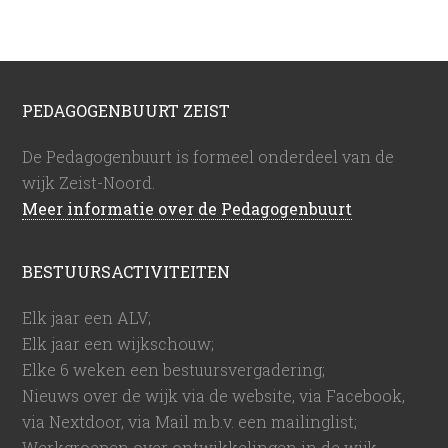
PEDAGOGENBUURT ZEIST
De Pedagogenbuurt is formeel onderdeel van de
wijk Zeist-Noord.
Meer informatie over de Pedagogenbuurt
BESTUURSACTIVITEITEN
Elk jaar een ALV;
Elk jaar een wijkschouw;
Elke 6 weken een bestuursvergadering;
Nieuws over de wijk via de website, via Facebook,
via Nextdoor, via Mail m.b.v. een mailinglist;
Werkgroepen over ontwikkelingen in de wijk.