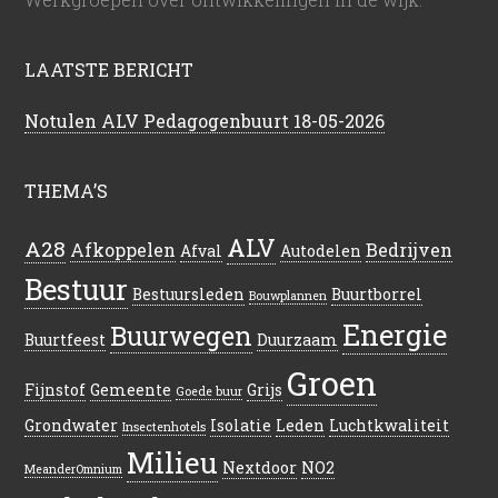
LAATSTE BERICHT
Notulen ALV Pedagogenbuurt 18-05-2026
THEMA’S
ALV
A28
Afkoppelen
Bedrijven
Afval
Autodelen
Bestuur
Bestuursleden
Buurtborrel
Bouwplannen
Energie
Buurwegen
Buurtfeest
Duurzaam
Groen
Fijnstof
Gemeente
Grijs
Goede buur
Grondwater
Isolatie
Leden
Luchtkwaliteit
Insectenhotels
Milieu
Nextdoor
NO2
MeanderOmnium