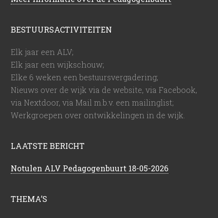
BESTUURSACTIVITEITEN
Elk jaar een ALV;
Elk jaar een wijkschouw;
Elke 6 weken een bestuursvergadering;
Nieuws over de wijk via de website, via Facebook,
via Nextdoor, via Mail m.b.v. een mailinglist;
Werkgroepen over ontwikkelingen in de wijk.
LAATSTE BERICHT
Notulen ALV Pedagogenbuurt 18-05-2026
THEMA’S