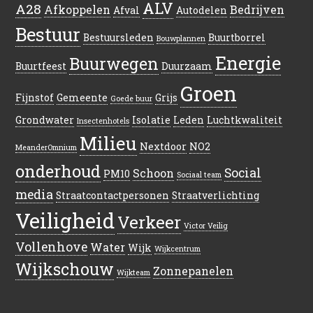
ALV
A28
Afkoppelen
Bedrijven
Afval
Autodelen
Bestuur
Bestuursleden
Buurtborrel
Bouwplannen
Energie
Buurwegen
Buurtfeest
Duurzaam
Groen
Fijnstof
Gemeente
Grijs
Goede buur
Grondwater
Isolatie
Leden
Luchtkwaliteit
Insectenhotels
Milieu
Nextdoor
NO2
MeanderOmnium
onderhoud
Social
Schoon
PM10
Sociaal team
media
Straatcontactpersonen
Straatverlichting
Veiligheid
Verkeer
Victor Veilig
Vollenhove
Water
Wijk
Wijkcentrum
Wijkschouw
Zonnepanelen
Wijkteam