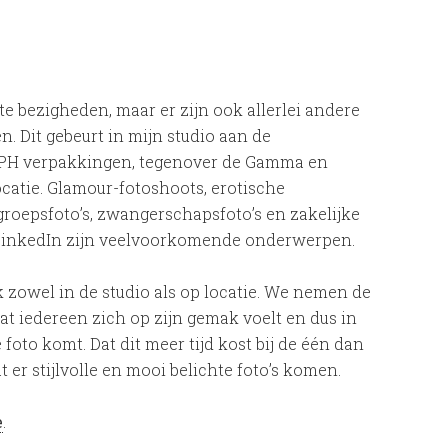
e bezigheden, maar er zijn ook allerlei andere
. Dit gebeurt in mijn studio aan de
 ZPH verpakkingen, tegenover de Gamma en
catie. Glamour-fotoshoots, erotische
, groepsfoto’s, zwangerschapsfoto’s en zakelijke
f LinkedIn zijn veelvoorkomende onderwerpen.
k zowel in de studio als op locatie. We nemen de
at iedereen zich op zijn gemak voelt en dus in
oto komt. Dat dit meer tijd kost bij de één dan
at er stijlvolle en mooi belichte foto’s komen.
e
.