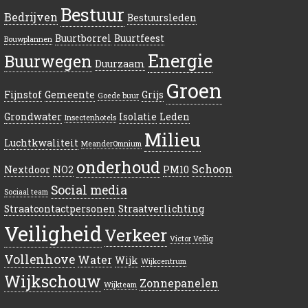
Bestuur
Bedrijven
Bestuursleden
Buurtborrel
Buurtfeest
Bouwplannen
Energie
Buurwegen
Duurzaam
Groen
Fijnstof
Gemeente
Grijs
Goede buur
Grondwater
Isolatie
Leden
Insectenhotels
Milieu
Luchtkwaliteit
MeanderOmnium
onderhoud
Schoon
Nextdoor
NO2
PM10
Social media
Sociaal team
Straatcontactpersonen
Straatverlichting
Veiligheid
Verkeer
Victor Veilig
Vollenhove
Water
Wijk
Wijkcentrum
Wijkschouw
Zonnepanelen
Wijkteam