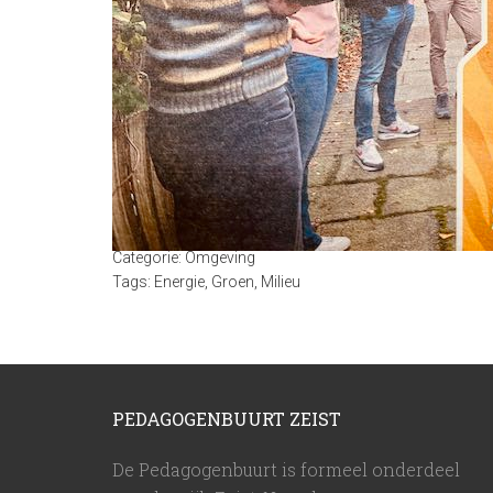
Categorie:
Omgeving
Tags:
Energie
,
Groen
,
Milieu
PEDAGOGENBUURT ZEIST
De Pedagogenbuurt is formeel onderdeel