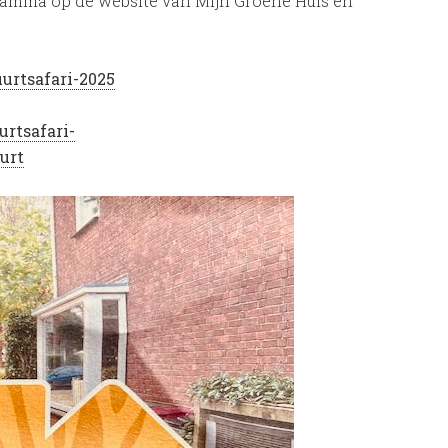
gramma op de website van Mijn Groene Huis en
urtsafari-2025
rtsafari-
urt