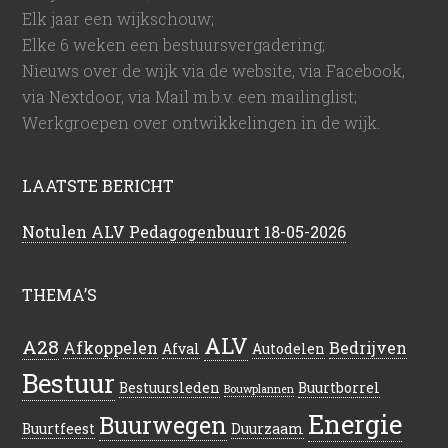
Elk jaar een wijkschouw;
Elke 6 weken een bestuursvergadering;
Nieuws over de wijk via de website, via Facebook,
via Nextdoor, via Mail m.b.v. een mailinglist;
Werkgroepen over ontwikkelingen in de wijk.
LAATSTE BERICHT
Notulen ALV Pedagogenbuurt 18-05-2026
THEMA’S
ALV
A28
Afkoppelen
Bedrijven
Afval
Autodelen
Bestuur
Bestuursleden
Buurtborrel
Bouwplannen
Energie
Buurwegen
Buurtfeest
Duurzaam