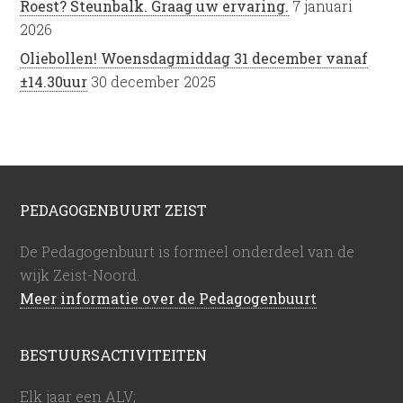
Roest? Steunbalk. Graag uw ervaring.
7 januari
2026
Oliebollen! Woensdagmiddag 31 december vanaf
±14.30uur
30 december 2025
PEDAGOGENBUURT ZEIST
De Pedagogenbuurt is formeel onderdeel van de
wijk Zeist-Noord.
Meer informatie over de Pedagogenbuurt
BESTUURSACTIVITEITEN
Elk jaar een ALV;