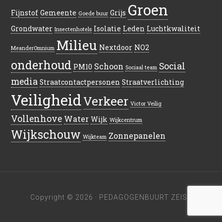
Groen
Fijnstof
Gemeente
Grijs
Goede buur
Grondwater
Isolatie
Leden
Luchtkwaliteit
Insectenhotels
Milieu
Nextdoor
NO2
MeanderOmnium
onderhoud
Social
Schoon
PM10
Sociaal team
media
Straatcontactpersonen
Straatverlichting
Veiligheid
Verkeer
Victor Veilig
Vollenhove
Water
Wijk
Wijkcentrum
Wijkschouw
Zonnepanelen
Wijkteam
· Copyright © 2026 · PEDAGOGENBUURT ZEIST ·