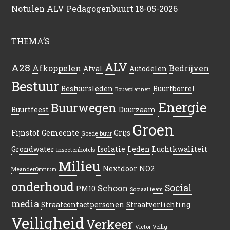
Notulen ALV Pedagogenbuurt 18-05-2026
THEMA’S
ALV
A28
Afkoppelen
Bedrijven
Afval
Autodelen
Bestuur
Bestuursleden
Buurtborrel
Bouwplannen
Energie
Buurwegen
Buurtfeest
Duurzaam
Groen
Fijnstof
Gemeente
Grijs
Goede buur
Grondwater
Isolatie
Leden
Luchtkwaliteit
Insectenhotels
Milieu
Nextdoor
NO2
MeanderOmnium
onderhoud
Social
Schoon
PM10
Sociaal team
media
Straatcontactpersonen
Straatverlichting
Veiligheid
Verkeer
Victor Veilig