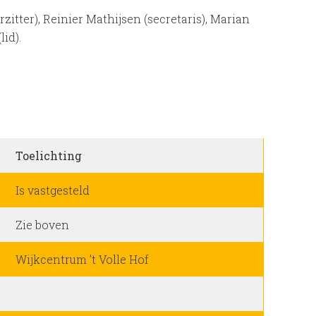
zitter), Reinier Mathijsen (secretaris), Marian
id).
Toelichting
Is vastgesteld
Zie boven
Wijkcentrum ’t Volle Hof