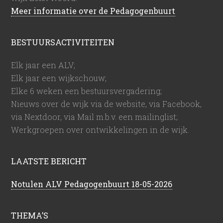
Meer informatie over de Pedagogenbuurt
BESTUURSACTIVITEITEN
Elk jaar een ALV;
Elk jaar een wijkschouw;
Elke 6 weken een bestuursvergadering;
Nieuws over de wijk via de website, via Facebook,
via Nextdoor, via Mail m.b.v. een mailinglist;
Werkgroepen over ontwikkelingen in de wijk.
LAATSTE BERICHT
Notulen ALV Pedagogenbuurt 18-05-2026
THEMA’S