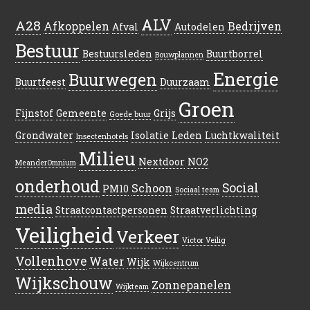
ALV
A28
Afkoppelen
Bedrijven
Afval
Autodelen
Bestuur
Bestuursleden
Buurtborrel
Bouwplannen
Energie
Buurwegen
Buurtfeest
Duurzaam
Groen
Fijnstof
Gemeente
Grijs
Goede buur
Grondwater
Isolatie
Leden
Luchtkwaliteit
Insectenhotels
Milieu
Nextdoor
NO2
MeanderOmnium
onderhoud
Social
Schoon
PM10
Sociaal team
media
Straatcontactpersonen
Straatverlichting
Veiligheid
Verkeer
Victor Veilig
Vollenhove
Water
Wijk
Wijkcentrum
Wijkschouw
Zonnepanelen
Wijkteam