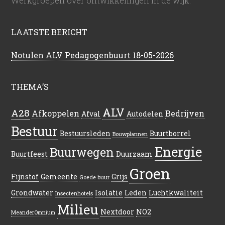
Werkgroepen over ontwikkelingen in de wijk.
LAATSTE BERICHT
Notulen ALV Pedagogenbuurt 18-05-2026
THEMA’S
ALV
A28
Afkoppelen
Bedrijven
Afval
Autodelen
Bestuur
Bestuursleden
Buurtborrel
Bouwplannen
Energie
Buurwegen
Buurtfeest
Duurzaam
Groen
Fijnstof
Gemeente
Grijs
Goede buur
Grondwater
Isolatie
Leden
Luchtkwaliteit
Insectenhotels
Milieu
Nextdoor
NO2
MeanderOmnium