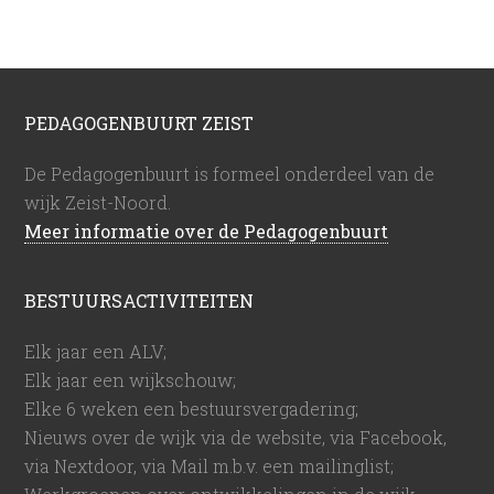
PEDAGOGENBUURT ZEIST
De Pedagogenbuurt is formeel onderdeel van de
wijk Zeist-Noord.
Meer informatie over de Pedagogenbuurt
BESTUURSACTIVITEITEN
Elk jaar een ALV;
Elk jaar een wijkschouw;
Elke 6 weken een bestuursvergadering;
Nieuws over de wijk via de website, via Facebook,
via Nextdoor, via Mail m.b.v. een mailinglist;