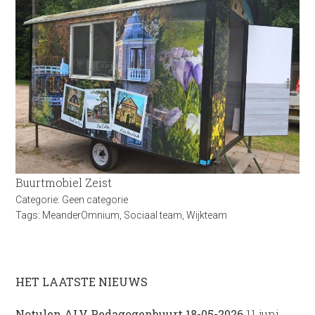
Buurtmobiel Zeist
Categorie:
Geen categorie
Tags:
MeanderOmnium
,
Sociaal team
,
Wijkteam
HET LAATSTE NIEUWS
Notulen ALV Pedagogenbuurt 18-05-2026
11 juni