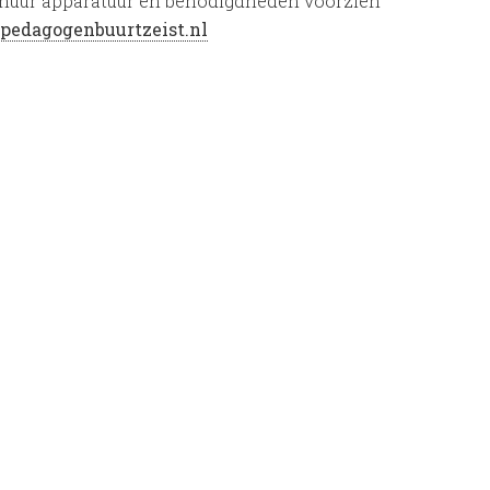
Inhuur apparatuur en benodigdheden voorzien
pedagogenbuurtzeist.nl