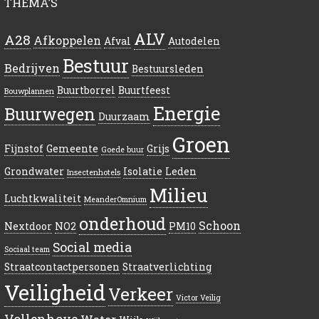
THEMA’S
ALV
A28
Afkoppelen
Afval
Autodelen
Bestuur
Bedrijven
Bestuursleden
Buurtborrel
Buurtfeest
Bouwplannen
Energie
Buurwegen
Duurzaam
Groen
Fijnstof
Gemeente
Grijs
Goede buur
Grondwater
Isolatie
Leden
Insectenhotels
Milieu
Luchtkwaliteit
MeanderOmnium
onderhoud
Schoon
Nextdoor
NO2
PM10
Social media
Sociaal team
Straatcontactpersonen
Straatverlichting
Veiligheid
Verkeer
Victor Veilig