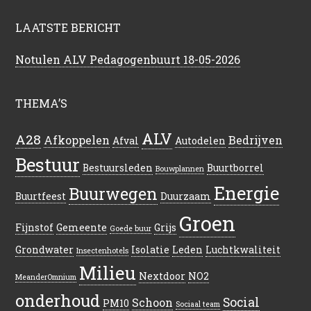
LAATSTE BERICHT
Notulen ALV Pedagogenbuurt 18-05-2026
THEMA’S
ALV
A28
Afkoppelen
Bedrijven
Afval
Autodelen
Bestuur
Bestuursleden
Buurtborrel
Bouwplannen
Energie
Buurwegen
Buurtfeest
Duurzaam
Groen
Fijnstof
Gemeente
Grijs
Goede buur
Grondwater
Isolatie
Leden
Luchtkwaliteit
Insectenhotels
Milieu
Nextdoor
NO2
MeanderOmnium
onderhoud
Social
Schoon
PM10
Sociaal team