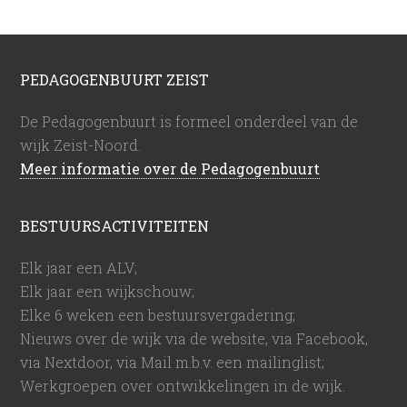
PEDAGOGENBUURT ZEIST
De Pedagogenbuurt is formeel onderdeel van de
wijk Zeist-Noord.
Meer informatie over de Pedagogenbuurt
BESTUURSACTIVITEITEN
Elk jaar een ALV;
Elk jaar een wijkschouw;
Elke 6 weken een bestuursvergadering;
Nieuws over de wijk via de website, via Facebook,
via Nextdoor, via Mail m.b.v. een mailinglist;
Werkgroepen over ontwikkelingen in de wijk.