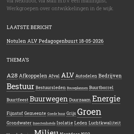
via Nextdoor, via Mail m.b.v. een mailinglist;
Werkgroepen over ontwikkelingen in de wijk.
LAATSTE BERICHT
Notulen ALV Pedagogenbuurt 18-05-2026
THEMA’S
ALV
A28
Afkoppelen
Bedrijven
Afval
Autodelen
Bestuur
Bestuursleden
Buurtborrel
Bouwplannen
Energie
Buurwegen
Buurtfeest
Duurzaam
Groen
Fijnstof
Gemeente
Grijs
Goede buur
Grondwater
Isolatie
Leden
Luchtkwaliteit
Insectenhotels
Milieu