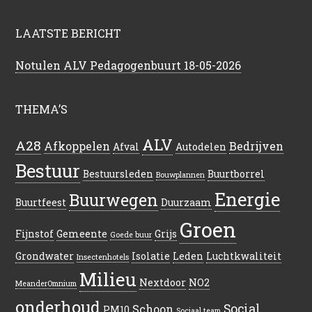
LAATSTE BERICHT
Notulen ALV Pedagogenbuurt 18-05-2026
THEMA’S
ALV
A28
Afkoppelen
Bedrijven
Afval
Autodelen
Bestuur
Bestuursleden
Buurtborrel
Bouwplannen
Energie
Buurwegen
Buurtfeest
Duurzaam
Groen
Fijnstof
Gemeente
Grijs
Goede buur
Grondwater
Isolatie
Leden
Luchtkwaliteit
Insectenhotels
Milieu
Nextdoor
NO2
MeanderOmnium
onderhoud
Social
Schoon
PM10
Sociaal team