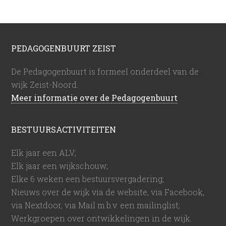
PEDAGOGENBUURT ZEIST
De Pedagogenbuurt is formeel onderdeel van de
wijk Zeist-Noord.
Meer informatie over de Pedagogenbuurt
BESTUURSACTIVITEITEN
Elk jaar een ALV;
Elk jaar een wijkschouw;
Elke 6 weken een bestuursvergadering;
Nieuws over de wijk via de website, via Facebook,
via Nextdoor, via Mail m.b.v. een mailinglist;
Werkgroepen over ontwikkelingen in de wijk.