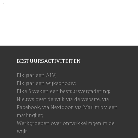
BESTUURSACTIVITEITEN
Elk jaar een ALV;
Elk jaar een wijkschouw;
Elke 6 weken een bestuursvergadering;
Nieuws over de wijk via de website, via
Facebook, via Nextdoor, via Mail m.b.v. een
mailinglist;
Werkgroepen over ontwikkelingen in de
wijk.