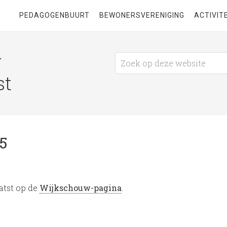
PEDAGOGENBUURT
BEWONERSVERENIGING
ACTIVIT
g
st
5
atst op de
Wijkschouw-pagina
.