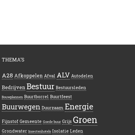
THEMA’S
ALV
A28
Afkoppelen
Afval
Autodelen
Bestuur
Bedrijven
Bestuursleden
Buurtborrel
Buurtfeest
Bouwplannen
Energie
Buurwegen
Duurzaam
Groen
Fijnstof
Gemeente
Grijs
Goede buur
Grondwater
Isolatie
Leden
Insectenhotels