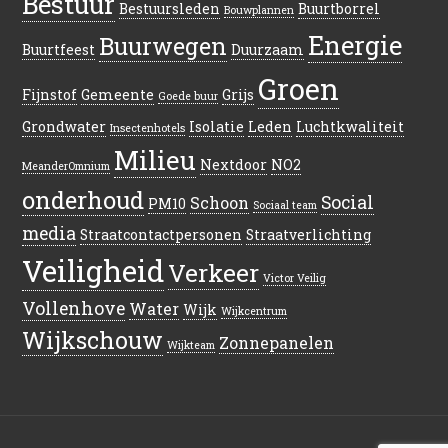
Bestuur
Bestuursleden
Buurtborrel
Bouwplannen
Energie
Buurwegen
Buurtfeest
Duurzaam
Groen
Fijnstof
Gemeente
Grijs
Goede buur
Grondwater
Isolatie
Leden
Luchtkwaliteit
Insectenhotels
Milieu
Nextdoor
NO2
MeanderOmnium
onderhoud
Social
Schoon
PM10
Sociaal team
media
Straatcontactpersonen
Straatverlichting
Veiligheid
Verkeer
Victor Veilig
Vollenhove
Water
Wijk
Wijkcentrum
Wijkschouw
Zonnepanelen
Wijkteam