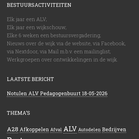
BESTUURSACTIVITEITEN
Elk jaar een ALV;
Elk jaar een wijkschouw;
Elke 6 weken een bestuursvergadering;
Nieuws over de wijk via de website, via Facebook,
via Nextdoor, via Mail m.b.v. een mailinglist;
Werkgroepen over ontwikkelingen in de wijk.
LAATSTE BERICHT
Notulen ALV Pedagogenbuurt 18-05-2026
THEMA’S
ALV
A28
Afkoppelen
Bedrijven
Afval
Autodelen