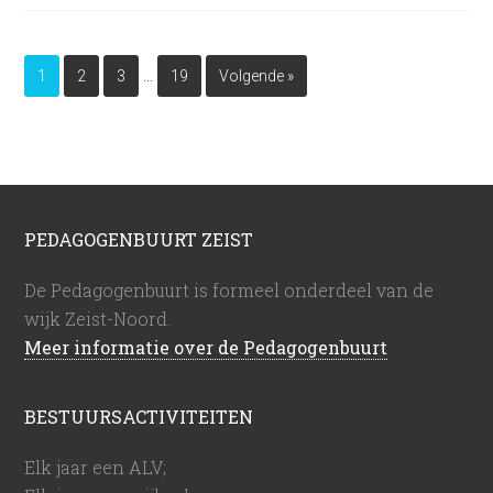
…
1
2
3
19
Volgende »
PEDAGOGENBUURT ZEIST
De Pedagogenbuurt is formeel onderdeel van de
wijk Zeist-Noord.
Meer informatie over de Pedagogenbuurt
BESTUURSACTIVITEITEN
Elk jaar een ALV;