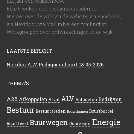
Elk jaar een wijkschouw;
Elke 6 weken een bestuursvergadering;
Nieuws over de wijk via de website, via Facebook,
via Nextdoor, via Mail m.b.v. een mailinglist;
Werkgroepen over ontwikkelingen in de wijk.
LAATSTE BERICHT
Notulen ALV Pedagogenbuurt 18-05-2026
THEMA’S
ALV
A28
Afkoppelen
Bedrijven
Afval
Autodelen
Bestuur
Bestuursleden
Buurtborrel
Bouwplannen
Energie
Buurwegen
Buurtfeest
Duurzaam