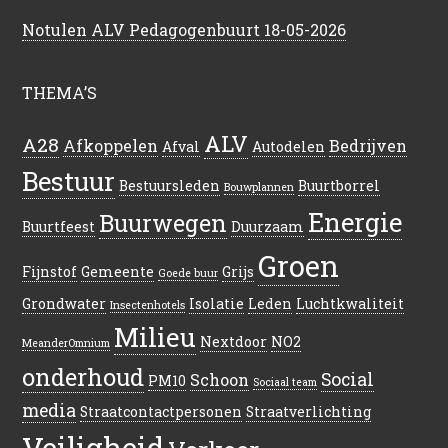
Notulen ALV Pedagogenbuurt 18-05-2026
THEMA’S
ALV
A28
Afkoppelen
Bedrijven
Afval
Autodelen
Bestuur
Bestuursleden
Buurtborrel
Bouwplannen
Energie
Buurwegen
Buurtfeest
Duurzaam
Groen
Fijnstof
Gemeente
Grijs
Goede buur
Grondwater
Isolatie
Leden
Luchtkwaliteit
Insectenhotels
Milieu
Nextdoor
NO2
MeanderOmnium
onderhoud
Social
Schoon
PM10
Sociaal team
media
Straatcontactpersonen
Straatverlichting
Veiligheid