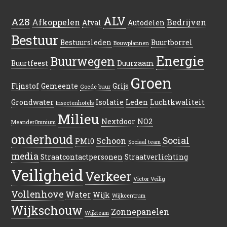
ALV
A28
Afkoppelen
Bedrijven
Afval
Autodelen
Bestuur
Bestuursleden
Buurtborrel
Bouwplannen
Energie
Buurwegen
Buurtfeest
Duurzaam
Groen
Fijnstof
Gemeente
Grijs
Goede buur
Grondwater
Isolatie
Leden
Luchtkwaliteit
Insectenhotels
Milieu
Nextdoor
NO2
MeanderOmnium
onderhoud
Social
Schoon
PM10
Sociaal team
media
Straatcontactpersonen
Straatverlichting
Veiligheid
Verkeer
Victor Veilig
Vollenhove
Water
Wijk
Wijkcentrum
Wijkschouw
Zonnepanelen
Wijkteam