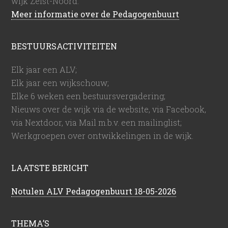
wijk Zeist-Noord.
Meer informatie over de Pedagogenbuurt
BESTUURSACTIVITEITEN
Elk jaar een ALV;
Elk jaar een wijkschouw;
Elke 6 weken een bestuursvergadering;
Nieuws over de wijk via de website, via Facebook,
via Nextdoor, via Mail m.b.v. een mailinglist;
Werkgroepen over ontwikkelingen in de wijk.
LAATSTE BERICHT
Notulen ALV Pedagogenbuurt 18-05-2026
THEMA’S