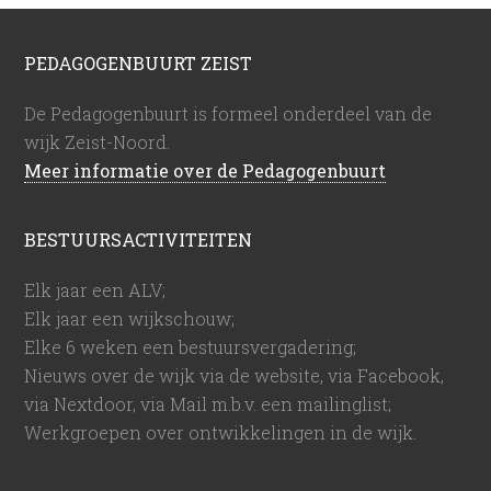
PEDAGOGENBUURT ZEIST
De Pedagogenbuurt is formeel onderdeel van de
wijk Zeist-Noord.
Meer informatie over de Pedagogenbuurt
BESTUURSACTIVITEITEN
Elk jaar een ALV;
Elk jaar een wijkschouw;
Elke 6 weken een bestuursvergadering;
Nieuws over de wijk via de website, via Facebook,
via Nextdoor, via Mail m.b.v. een mailinglist;
Werkgroepen over ontwikkelingen in de wijk.