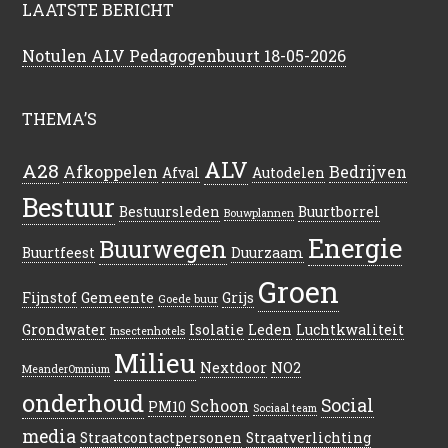
LAATSTE BERICHT
Notulen ALV Pedagogenbuurt 18-05-2026
THEMA’S
ALV
A28
Afkoppelen
Bedrijven
Afval
Autodelen
Bestuur
Bestuursleden
Buurtborrel
Bouwplannen
Energie
Buurwegen
Buurtfeest
Duurzaam
Groen
Fijnstof
Gemeente
Grijs
Goede buur
Grondwater
Isolatie
Leden
Luchtkwaliteit
Insectenhotels
Milieu
Nextdoor
NO2
MeanderOmnium
onderhoud
Social
Schoon
PM10
Sociaal team
media
Straatcontactpersonen
Straatverlichting