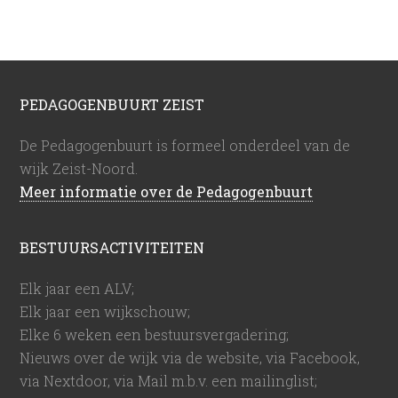
PEDAGOGENBUURT ZEIST
De Pedagogenbuurt is formeel onderdeel van de
wijk Zeist-Noord.
Meer informatie over de Pedagogenbuurt
BESTUURSACTIVITEITEN
Elk jaar een ALV;
Elk jaar een wijkschouw;
Elke 6 weken een bestuursvergadering;
Nieuws over de wijk via de website, via Facebook,
via Nextdoor, via Mail m.b.v. een mailinglist;