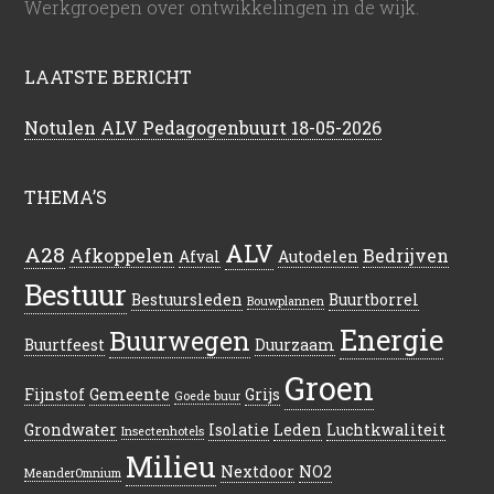
Werkgroepen over ontwikkelingen in de wijk.
LAATSTE BERICHT
Notulen ALV Pedagogenbuurt 18-05-2026
THEMA’S
ALV
A28
Afkoppelen
Bedrijven
Afval
Autodelen
Bestuur
Bestuursleden
Buurtborrel
Bouwplannen
Energie
Buurwegen
Buurtfeest
Duurzaam
Groen
Fijnstof
Gemeente
Grijs
Goede buur
Grondwater
Isolatie
Leden
Luchtkwaliteit
Insectenhotels
Milieu
Nextdoor
NO2
MeanderOmnium